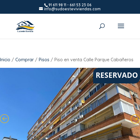
91 611 98 11
-
661 53 23 06
info@sudoesteviviendas.com
Inicio
/
Comprar
/
Pisos
/ Piso en venta Calle Parque Cabañeros
RESERVADO