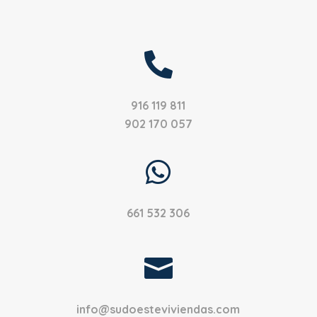

916 119 811
902 170 057

661 532 306

info@sudoesteviviendas.com