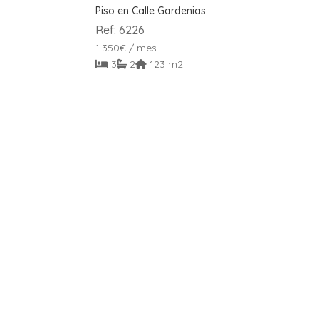
Piso en Calle Gardenias
Ref: 6226
1.350
€
/ mes
3
2
123 m2
VENDIDO
Piso en Calle Gardenias
Piso
Ref: 6582
Ref
525.000
€
1.30