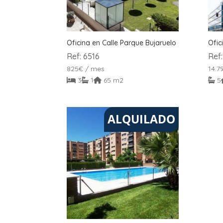
Oficina en Calle Parque Bujaruelo
Ofic
Ref: 6516
Ref
825
€
/ mes
14.7
3
1
65 m2
5
ALQUILADO