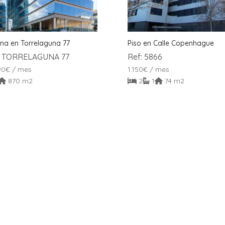
ina en Torrelaguna 77
Piso en Calle Copenhague
: TORRELAGUNA 77
Ref: 5866
90
€
/ mes
1.150
€
/ mes
870 m2
2
1
74 m2