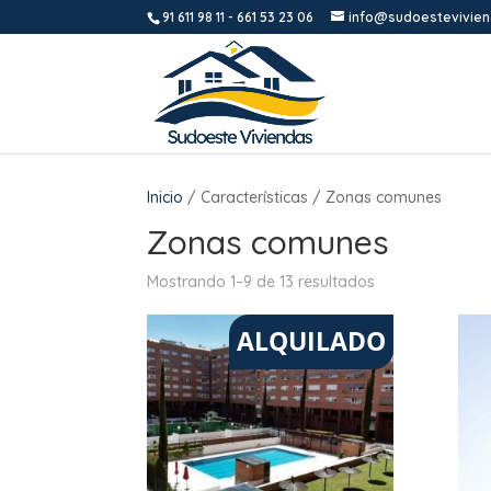
91 611 98 11
-
661 53 23 06
info@sudoestevivie
Inicio
/ Características / Zonas comunes
Zonas comunes
Mostrando 1–9 de 13 resultados
ALQUILADO