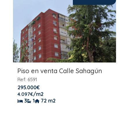
Piso en venta Calle Sahagún
Ref: 6591
295.000
€
/m2
4.097
€
3
1
72 m2