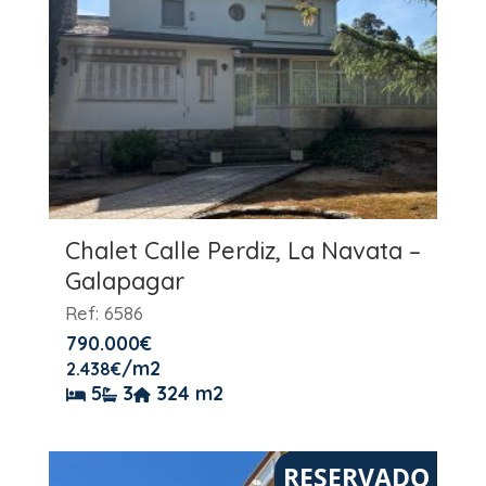
Chalet Calle Perdiz, La Navata –
Galapagar
Ref: 6586
790.000
€
/m2
2.438
€
5
3
324 m2
RESERVADO