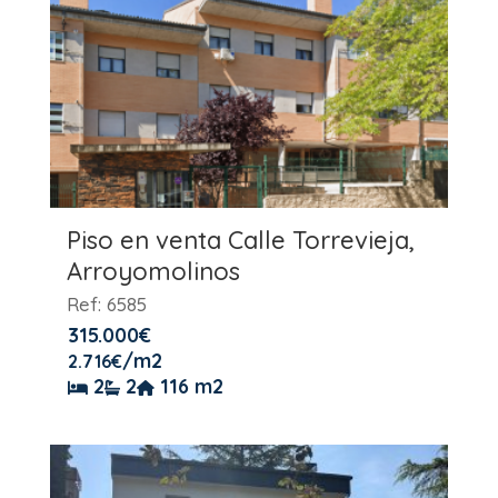
Piso en venta Calle Torrevieja,
Arroyomolinos
Ref: 6585
315.000
€
/m2
2.716
€
2
2
116 m2